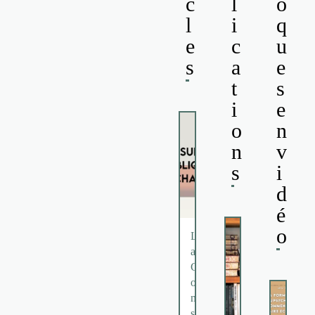
c
l
o
l
i
q
e
c
u
s
a
e
t
s
i
e
o
n
n
v
s
i
d
é
o
L
a
C
o
n
s