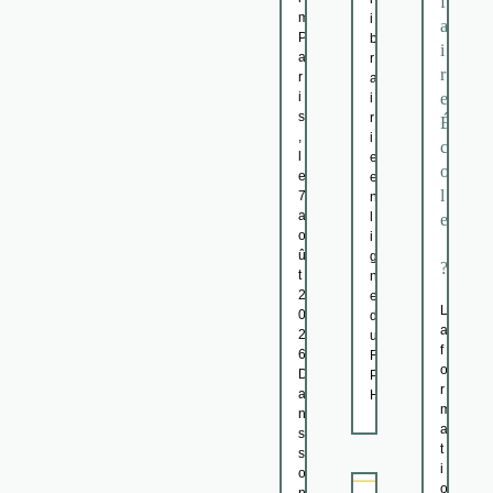
f
m
i
a
P
b
i
a
r
r
r
a
i
e
i
s
r
É
,
i
c
l
e
o
e
e
l
7
n
a
l
e
o
i
û
g
?
t
n
2
e
L
0
d
a
2
u
f
6
R
o
D
P
r
a
H
m
n
a
s
t
s
i
o
o
n