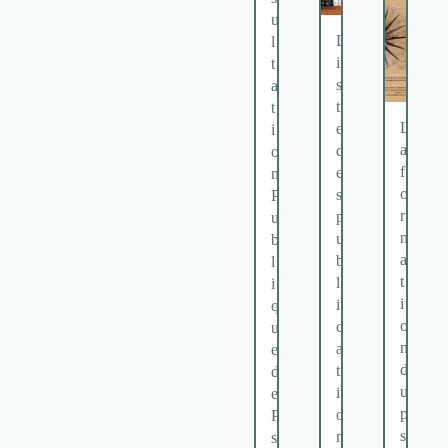
u
L
l
i
t
s
a
t
t
L
e
i
a
d
o
f
e
n
o
s
P
r
p
u
m
u
b
a
b
l
t
l
i
i
i
q
o
c
u
n
a
e
d
t
d
u
i
e
p
o
P
s
n
s