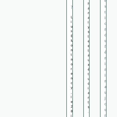
e
h
s
?
a
t
n
L
i
a
i
l
o
u
y
n
H
s
d
E
t
u
M
e
o
e
f
n
t
é
t
a
m
m
u
i
o
x
r
n
é
e
t
i
n
u
n
c
d
a
y
i
u
,
a
l
n
j
e
t
o
2
s
u
8
.
r
j