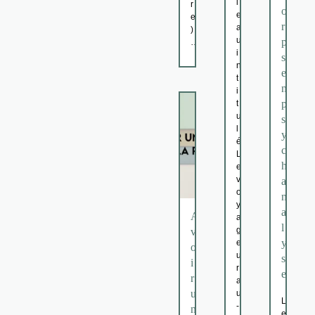
l
r
o
e
e
r
a
)
u
p
…
i
s
n
e
t
n
i
p
t
u
s
l
y
é
c
L
h
e
v
a
o
n
y
a
A
a
l
g
v
y
e
o
u
s
i
r
e
r
a
u
u
L
-
n
e