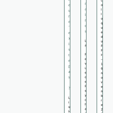
c
n
e
o
a
l
u
i
l
r
o
r
n
q
e
’
u
s
e
e
d
x
L
u
i
a
R
s
P
t
R
H
e
–
e
v
1
p
u
6
a
e
n
s
d
o
e
v
P
e
?
s
m
y
b
L
c
r
i
h
e
u
a
2
H