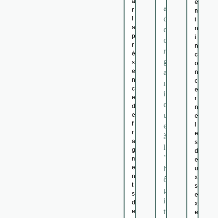
a
é
a
r
m
d
l
i
a
n
e
p
i
o
r
n
r
é
c
g
s
o
e
a
n
n
c
n
c
e
i
e
r
q
d
n
u
e
e
f
l
e
r
e
à
a
s
l
g
d
’
m
e
e
h
u
n
x
ô
t
s
p
s
e
i
d
x
t
e
e