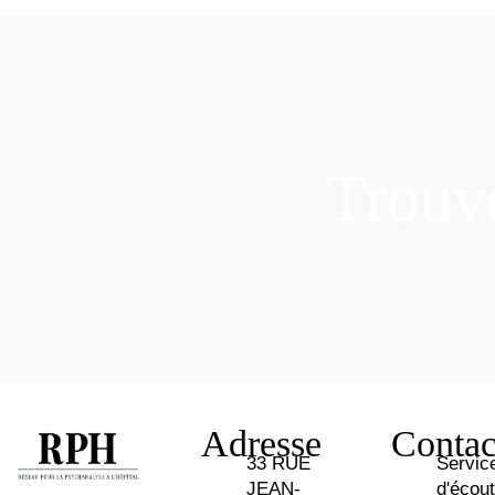
Trouve
Adresse
Contac
33 RUE
Servic
JEAN-
d'écou