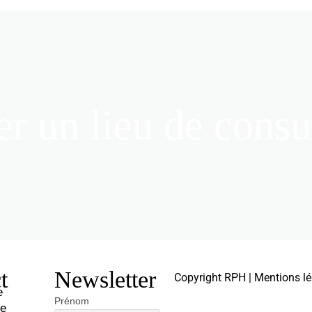
r un lieu de consu
t
Newsletter
Copyright RPH | Mentions lé
e
Prénom
te