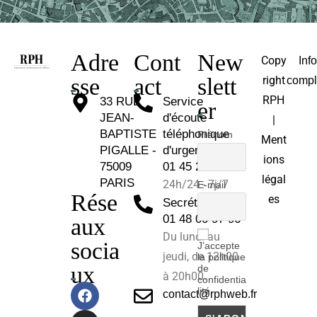
Adre
Cont
New
Copy
Inf
sse
act
slett
right
compl
RPH
33 RUE
Service
er
JEAN-
d'écoute
|
BAPTISTE
téléphonique
Prénom
Ment
PIGALLE -
d'urgence :
ions
75009
01 45 26 81 30
légal
PARIS
24h/24 - 7j/7
E-mail
Rése
es
Secrétariat :
01 48 00 97 96
aux
Du lundi au
socia
J'accepte
jeudi, de 12h00
la politique
ux
de
à 20h00.
confidentia
lité
contact@rphweb.fr