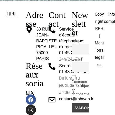
Adre
Cont
New
Copy
Inf
sse
act
slett
right
compl
RPH
33 RUE
Service
er
JEAN-
d'écoute
|
BAPTISTE
téléphonique
Prénom
Ment
PIGALLE -
d'urgence :
ions
75009
01 45 26 81 30
légal
PARIS
24h/24 - 7j/7
E-mail
Rése
es
Secrétariat :
01 48 00 97 96
aux
Du lundi au
socia
J'accepte
jeudi, de 12h00
la politique
ux
de
à 20h00.
confidentia
lité
contact@rphweb.fr