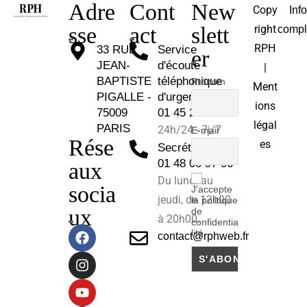
Adre
Cont
New
Copy
Inf
sse
act
slett
right
compl
RPH
33 RUE
Service
er
JEAN-
d'écoute
|
BAPTISTE
téléphonique
Prénom
Ment
PIGALLE -
d'urgence :
ions
75009
01 45 26 81 30
légal
PARIS
24h/24 - 7j/7
E-mail
Rése
es
Secrétariat :
01 48 00 97 96
aux
Du lundi au
socia
J'accepte
jeudi, de 12h00
la politique
ux
de
à 20h00.
confidentia
lité
contact@rphweb.fr