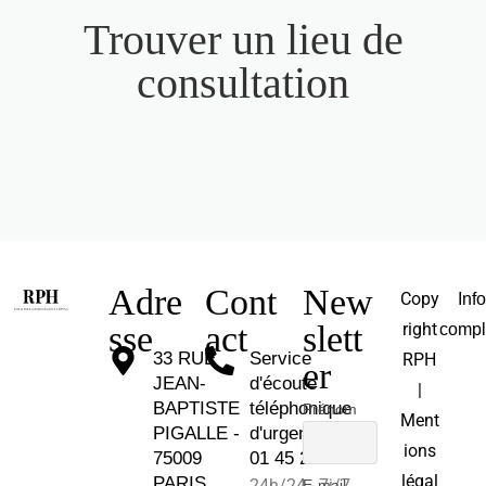
Trouver un lieu de
consultation
Adre
Cont
New
Copy
Inf
sse
act
slett
right
compl
33 RUE
Service
RPH
er
JEAN-
d'écoute
|
BAPTISTE
téléphonique
Prénom
Ment
PIGALLE -
d'urgence :
ions
75009
01 45 26 81 30
légal
PARIS
24h/24 - 7j/7
E-mail