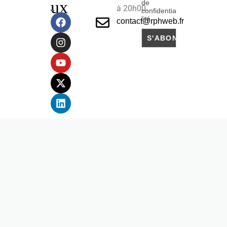
ux
de
à 20h00.
confidentia
lité
contact@rphweb.fr