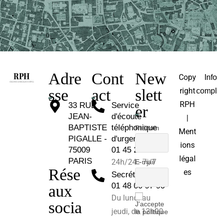
Adre
Cont
New
Copy
Inf
sse
act
slett
right
compl
RPH
33 RUE
Service
er
JEAN-
d'écoute
|
BAPTISTE
téléphonique
Prénom
Ment
PIGALLE -
d'urgence :
ions
75009
01 45 26 81 30
légal
PARIS
24h/24 - 7j/7
E-mail
Rése
es
Secrétariat :
01 48 00 97 96
aux
Du lundi au
socia
J'accepte
jeudi, de 12h00
la politique