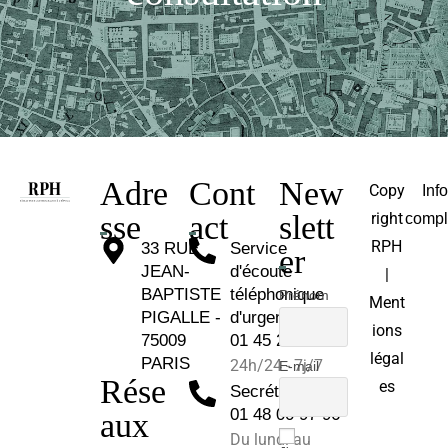
Adre
Cont
New
Copy
Inf
sse
act
slett
right
compl
RPH
33 RUE
Service
er
JEAN-
d'écoute
|
BAPTISTE
téléphonique
Prénom
Ment
PIGALLE -
d'urgence :
ions
75009
01 45 26 81 30
légal
PARIS
24h/24 - 7j/7
E-mail
Rése
es
Secrétariat :
01 48 00 97 96
aux
Du lundi au