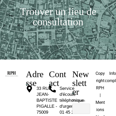
Trouver un lieu de
consultation
Adre
Cont
New
Copy
Inf
sse
act
slett
right
compl
RPH
33 RUE
Service
er
JEAN-
d'écoute
|
BAPTISTE
téléphonique
Prénom
Ment
PIGALLE -
d'urgence :
ions
75009
01 45 26 81 30