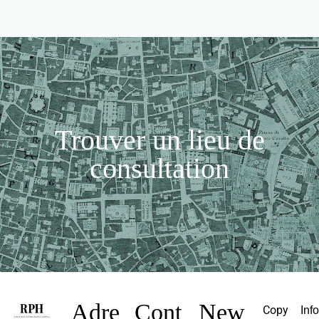
Trouver un lieu de
consultation
Adre
Cont
New
Copy
Inf