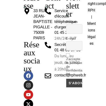
sse
act
slett
right
compl
RPH
33 RUE
Service
er
JEAN-
d'écoute
|
BAPTISTE
téléphonique
Prénom
Ment
PIGALLE -
d'urgence :
ions
75009
01 45 26 81 30
légal
PARIS
24h/24 - 7j/7
E-mail
Rése
es
Secrétariat :
01 48 00 97 96
aux
Du lundi au
socia
J'accepte
jeudi, de 12h00
la politique
ux
de
à 20h00.
confidentia
lité
contact@rphweb.fr