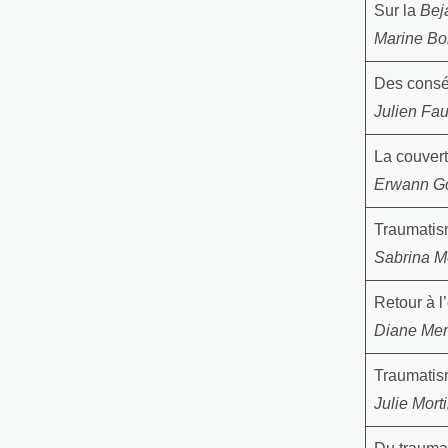
Sur la
Bej
Marine B
Des conséq
Julien Fa
La couver
Erwann G
Traumatism
Sabrina M
Retour à l
Diane Me
Traumatis
Julie Mort