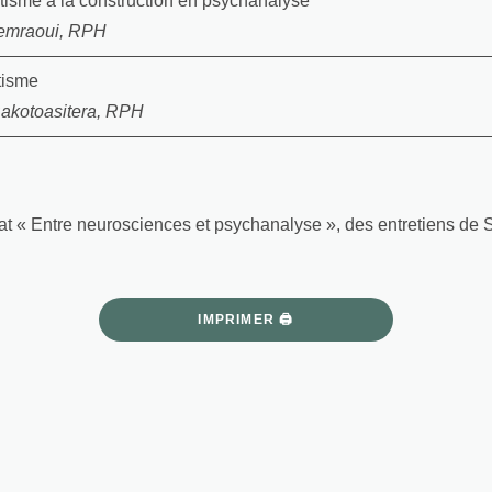
isme à la construction en psychanalyse
emraoui, RPH
tisme
akotoasitera, RPH
ariat « Entre neurosciences et psychanalyse », des entretiens 
IMPRIMER 🖨