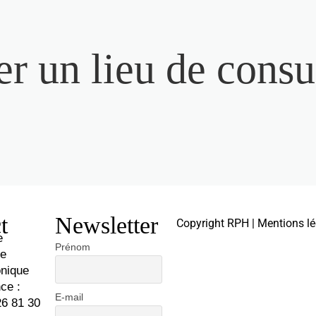
r un lieu de consu
t
Newsletter
Copyright RPH | Mentions lé
e
Prénom
te
onique
ce :
E-mail
26 81 30