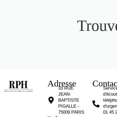
Trouve
Adresse
Contac
33 RUE
Servic
JEAN-
d'écou
BAPTISTE
téléph
PIGALLE -
d'urgen
75009 PARIS
01 45 