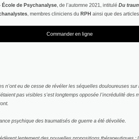
 École de Psychanalyse
, de l’automne 2021, intitulé
Du traum
chanalystes
, membres cliniciens du
RPH
ainsi que des articles
Commander en ligne
illes n’ont eu de cesse de révéler les séquelles douloureuses sur
’étaient pas visibles s’est longtemps opposée l’incrédulité des
ront.
ffrance psychique des traumatisés de guerre a été dévoilée.
cédèrent lentement des nouvelles propositions thérapeutiques : l