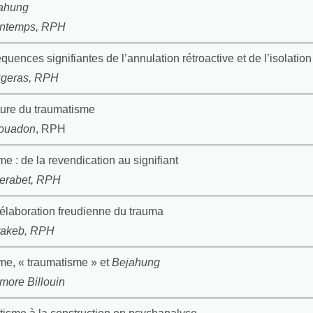
ahung
ontemps, RPH
uences signifiantes de l’annulation rétroactive et de l’isolatio
ugeras, RPH
ture du traumatisme
ouadon
, RPH
e : de la revendication au signifiant
erabet, RPH
’élaboration freudienne du trauma
rakeb, RPH
me, « traumatisme » et
Bejahung
imore Billouin