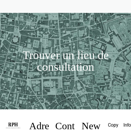
Trouver un lieu de
consultation
Adre
Cont
New
Copy
Inf