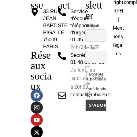
sse
act
slett
right
compl
RPH
33 RUE
Service
er
JEAN-
d'écoute
|
BAPTISTE
téléphonique
Prénom
Ment
PIGALLE -
d'urgence :
ions
75009
01 45 26 81 30
légal
PARIS
24h/24 - 7j/7
E-mail
Rése
es
Secrétariat :
01 48 00 97 96
aux
Du lundi au
socia
J'accepte
jeudi, de 12h00
la politique
ux
de
à 20h00.
confidentia
lité
contact@rphweb.fr