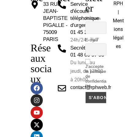
RPH
33 RUE
Service
er
JEAN-
d'écoute
|
BAPTISTE
téléphonique
Prénom
Ment
PIGALLE -
d'urgence :
ions
75009
01 45 26 81 30
légal
PARIS
24h/24 - 7j/7
E-mail
Rése
es
Secrétariat :
01 48 00 97 96
aux
Du lundi au
socia
J'accepte
jeudi, de 12h00
la politique
ux
de
à 20h00.
confidentia
lité
contact@rphweb.fr