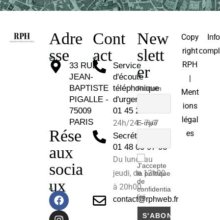
Adre
Cont
New
Copy
Inf
sse
act
slett
right
compl
RPH
33 RUE
Service
er
JEAN-
d'écoute
|
BAPTISTE
téléphonique
Prénom
Ment
PIGALLE -
d'urgence :
ions
75009
01 45 26 81 30
légal
PARIS
24h/24 - 7j/7
E-mail
Rése
es
Secrétariat :
01 48 00 97 96
aux
Du lundi au
socia
J'accepte
jeudi, de 12h00
la politique
ux
de
à 20h00.
confidentia
lité
contact@rphweb.fr