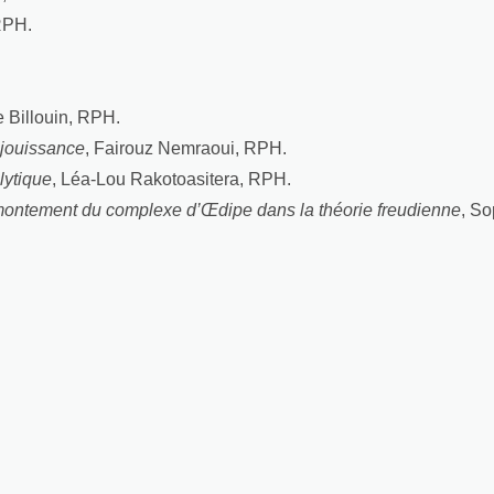
RPH.
e Billouin, RPH.
 jouissance
, Fairouz Nemraoui, RPH.
lytique
, Léa-Lou Rakotoasitera, RPH.
rmontement du complexe d’Œdipe dans la théorie freudienne
, So