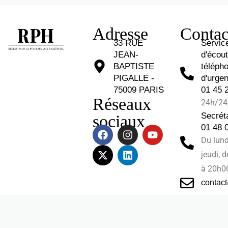
Adresse
Contac
33 RUE
Servic
JEAN-
d'écou
BAPTISTE
téléph
PIGALLE -
d'urgen
75009 PARIS
01 45 
Réseaux
24h/24 
Secréta
sociaux
01 48 
Du lund
jeudi, 
à 20h0
contac