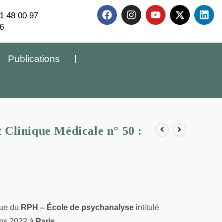
1 48 00 97
6
Publications
 Clinique Médicale n° 50 :
que du
RPH – École de psychanalyse
intitulé
emps 2022 à
Paris
.