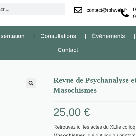
0
contact@rphweb.fr
9
sentation
Consultations
Événements
Contact
Revue de Psychanalyse et
Masochismes
🔍
25,00
€
Retrouvez ici les actes du XLIIe collo
Masochismes
, qui eut lieu au print