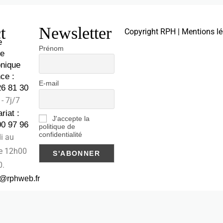
t
Newsletter
Copyright RPH | Mentions lé
e
Prénom
te
onique
ce :
E-mail
26 81 30
- 7j/7
riat :
J'accepte la
00 97 96
politique de
confidentialité
i au
de 12h00
0.
t@rphweb.fr