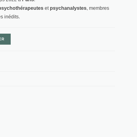
psychothérapeutes
et
psychanalystes
, membres
s inédits.
ER