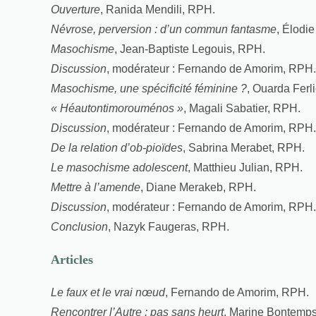
Ouverture
, Ranida Mendili, RPH.
Névrose, perversion : d’un commun fantasme
, Élodi
Masochisme
, Jean-Baptiste Legouis, RPH.
Discussion
, modérateur : Fernando de Amorim, RPH.
Masochisme, une spécificité féminine ?
, Ouarda Ferl
« Héautontimorouménos »
, Magali Sabatier, RPH.
Discussion
, modérateur : Fernando de Amorim, RPH.
De la relation d’ob-pioïdes
, Sabrina Merabet, RPH.
Le masochisme adolescent
, Matthieu Julian, RPH.
Mettre à l’amende
, Diane Merakeb, RPH.
Discussion
, modérateur : Fernando de Amorim, RPH.
Conclusion
, Nazyk Faugeras, RPH.
Articles
Le faux et le vrai nœud
, Fernando de Amorim, RPH.
Rencontrer l’Autre : pas sans heurt
, Marine Bontemp