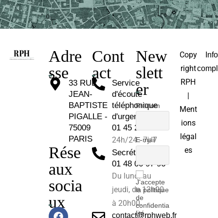
Adre
Cont
New
Copy
Inf
sse
act
slett
right
compl
RPH
33 RUE
Service
er
JEAN-
d'écoute
|
BAPTISTE
téléphonique
Prénom
Ment
PIGALLE -
d'urgence :
ions
75009
01 45 26 81 30
légal
PARIS
24h/24 - 7j/7
E-mail
Rése
es
Secrétariat :
01 48 00 97 96
aux
Du lundi au
socia
J'accepte
jeudi, de 12h00
la politique
ux
de
à 20h00.
confidentia
lité
contact@rphweb.fr