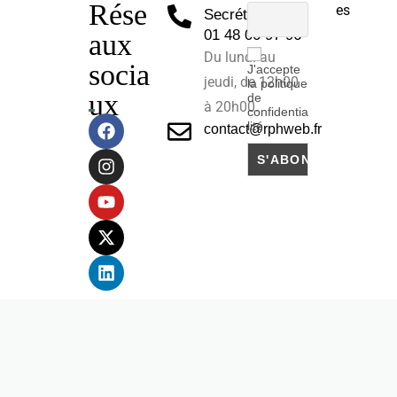
Rése
es
Secrétariat :
01 48 00 97 96
aux
Du lundi au
socia
J'accepte
jeudi, de 12h00
la politique
ux
de
à 20h00.
confidentia
lité
contact@rphweb.fr