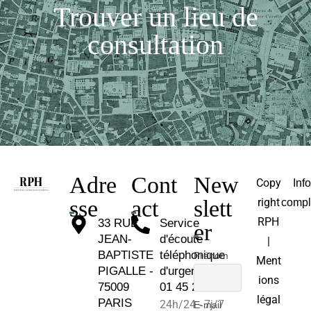
Trouver un lieu de
consultation
Adre
Cont
New
Copy
Inf
sse
act
slett
right
compl
RPH
33 RUE
Service
er
JEAN-
d'écoute
|
BAPTISTE
téléphonique
Prénom
Ment
PIGALLE -
d'urgence :
ions
75009
01 45 26 81 30
légal
PARIS
24h/24 - 7j/7
E-mail