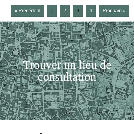
« Précédent
1
2
3
4
Prochain »
Trouver un lieu de
consultation