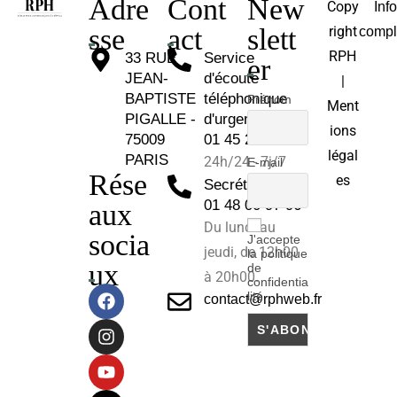
Adre
Cont
New
Copy
Inf
sse
act
slett
right
compl
RPH
33 RUE
Service
er
JEAN-
d'écoute
|
BAPTISTE
téléphonique
Prénom
Ment
PIGALLE -
d'urgence :
ions
75009
01 45 26 81 30
légal
PARIS
24h/24 - 7j/7
E-mail
Rése
es
Secrétariat :
01 48 00 97 96
aux
Du lundi au
socia
J'accepte
jeudi, de 12h00
la politique
ux
de
à 20h00.
confidentia
lité
contact@rphweb.fr