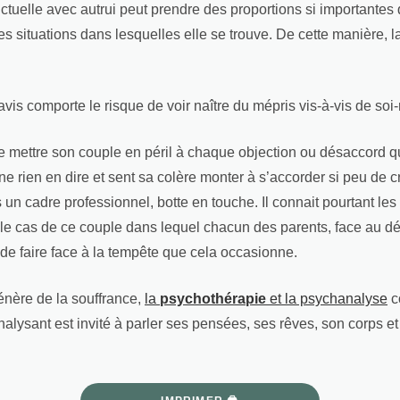
flictuelle avec autrui peut prendre des proportions si importante
s situations dans lesquelles elle se trouve. De cette manière, l
 avis comporte le risque de voir naître du mépris vis-à-vis de s
e mettre son couple en péril à chaque objection ou désaccord q
e ne rien en dire et sent sa colère monter à s’accorder si peu de
s un cadre professionnel, botte en touche. Il connait pourtant l
e le cas de ce couple dans lequel chacun des parents, face au d
 de faire face à la tempête que cela occasionne.
génère de la souffrance,
la
psychothérapie
et la psychanalyse
c
nalysant est invité à parler ses pensées, ses rêves, son corps et 