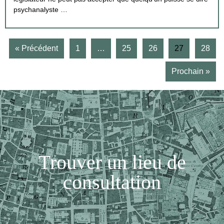
psychanalyste …
« Précédent
1
…
25
26
27
28
Prochain »
Trouver un lieu de
consultation