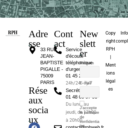
Adre
Cont
New
Copy
Inf
sse
act
slett
right
compl
RPH
33 RUE
Service
er
JEAN-
d'écoute
|
BAPTISTE
téléphonique
Prénom
Ment
PIGALLE -
d'urgence :
ions
75009
01 45 26 81 30
légal
PARIS
24h/24 - 7j/7
E-mail
Rése
es
Secrétariat :
01 48 00 97 96
aux
Du lundi au
socia
J'accepte
jeudi, de 12h00
la politique
ux
de
à 20h00.
confidentia
lité
contact@rphweb.fr