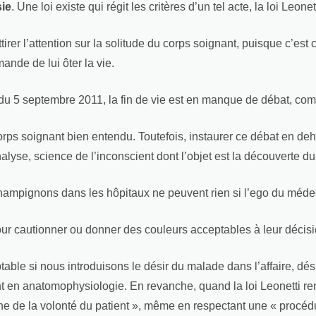
sie
. Une loi existe qui régit les critères d’un tel acte, la loi Leonett
tirer l’attention sur la solitude du corps soignant, puisque c’est c
nde de lui ôter la vie.
 du 5 septembre 2011, la fin de vie est en manque de débat, comm
orps soignant bien entendu. Toutefois, instaurer ce débat en de
alyse, science de l’inconscient dont l’objet est la découverte du
ampignons dans les hôpitaux ne peuvent rien si l’ego du médec
ur cautionner ou donner des couleurs acceptables à leur décisio
table si nous introduisons le désir du malade dans l’affaire, d
t en anatomophysiologie. En revanche, quand la loi Leonetti re
he de la volonté du patient », même en respectant une « procédu