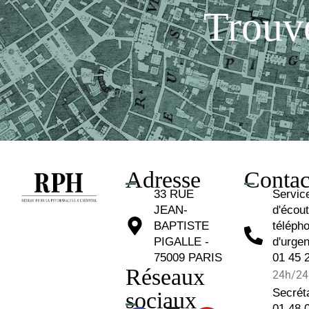
Trouve
Adresse
Contac
33 RUE
Servic
JEAN-
d'écou
BAPTISTE
téléph
PIGALLE -
d'urgen
75009 PARIS
01 45 
Réseaux
24h/24 
Secréta
sociaux
01 48 