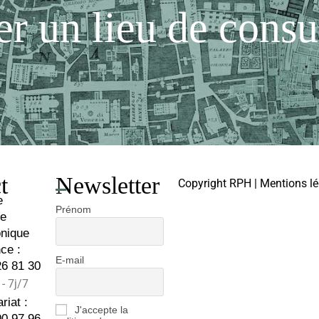
r un lieu de consu
t
Newsletter
Copyright RPH | Mentions lé
e
Prénom
te
onique
ce :
E-mail
26 81 30
- 7j/7
riat :
J'accepte la
00 97 96