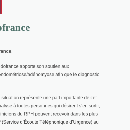
ofrance
rance
.
 Endofrance apporte son soutien aux
e l’endométriose/adénomyose afin que le diagnostic
 situation représente une part importante de cet
yse à toutes personnes qui désirent s’en sortir,
cliniciens du RPH peuvent recevoir dans les plus
?
(Service d’Écoute Téléphonique d’Urgence)
au