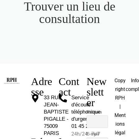
Trouver un lieu de
consultation
Adre
Cont
New
Copy
Inf
sse
act
slett
right
compl
33 RUE
Service
RPH
er
JEAN-
d'écoute
|
BAPTISTE
téléphonique
Prénom
Ment
PIGALLE -
d'urgence :
ions
75009
01 45 26 81 30
légal
PARIS
24h/24 - 7j/7
E-mail