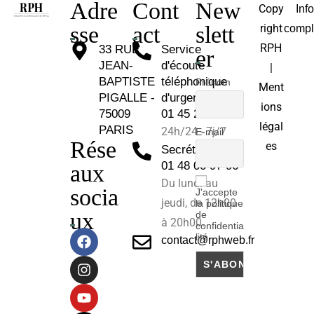
Adre
Cont
New
Copy
Inf
sse
act
slett
right
compl
RPH
33 RUE
Service
er
JEAN-
d'écoute
|
BAPTISTE
téléphonique
Prénom
Ment
PIGALLE -
d'urgence :
ions
75009
01 45 26 81 30
légal
PARIS
24h/24 - 7j/7
E-mail
Rése
es
Secrétariat :
01 48 00 97 96
aux
Du lundi au
socia
J'accepte
jeudi, de 12h00
la politique
ux
de
à 20h00.
confidentia
lité
contact@rphweb.fr