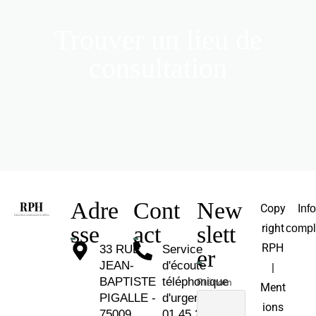
Trouver un lieu de
consultation
Adre
Cont
New
Copy
Inf
sse
act
slett
right
compl
RPH
33 RUE
Service
er
JEAN-
d'écoute
|
BAPTISTE
téléphonique
Prénom
Ment
PIGALLE -
d'urgence :
ions
75009
01 45 26 81 30