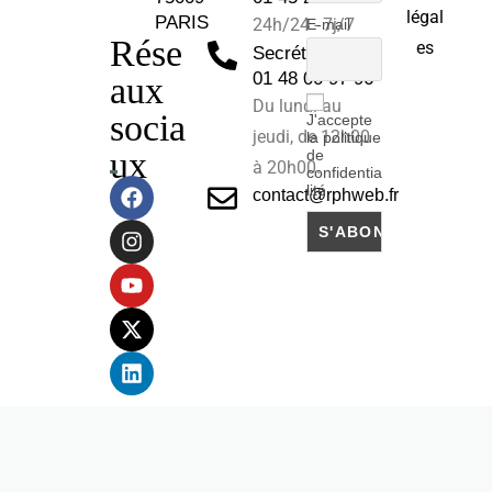
légal
PARIS
24h/24 - 7j/7
E-mail
Rése
es
Secrétariat :
01 48 00 97 96
aux
Du lundi au
socia
J'accepte
jeudi, de 12h00
la politique
ux
de
à 20h00.
confidentia
lité
contact@rphweb.fr