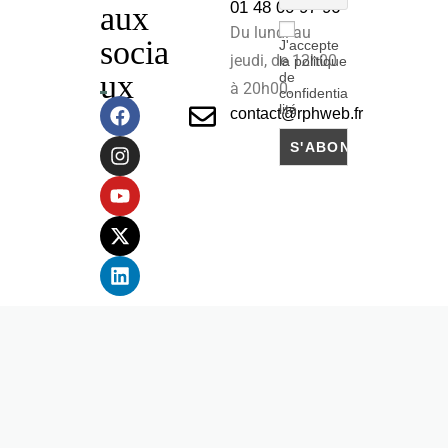
01 48 00 97 96
aux
Du lundi au
socia
J'accepte
jeudi, de 12h00
la politique
ux
de
à 20h00.
confidentia
lité
contact@rphweb.fr