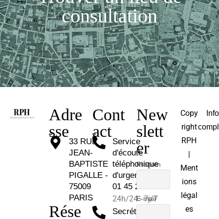
consultation
Adre
Cont
New
Copy
Inf
sse
act
slett
right
compl
RPH
33 RUE
Service
er
JEAN-
d'écoute
|
BAPTISTE
téléphonique
Prénom
Ment
PIGALLE -
d'urgence :
ions
75009
01 45 26 81 30
légal
PARIS
24h/24 - 7j/7
E-mail
Rése
es
Secrétariat :