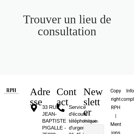
Trouver un lieu de
consultation
Adre
Cont
New
Copy
Inf
sse
act
slett
right
compl
33 RUE
Service
RPH
er
JEAN-
d'écoute
|
BAPTISTE
téléphonique
Prénom
Ment
PIGALLE -
d'urgence :
ions