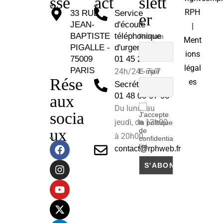
sse
act
slett
RPH
33 RUE
Service
er
JEAN-
d'écoute
|
BAPTISTE
téléphonique
Prénom
Ment
PIGALLE -
d'urgence :
ions
75009
01 45 26 81 30
légal
PARIS
24h/24 - 7j/7
E-mail
Rése
es
Secrétariat :
01 48 00 97 96
aux
Du lundi au
socia
J'accepte
jeudi, de 12h00
la politique
ux
de
à 20h00.
confidentia
lité
contact@rphweb.fr