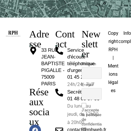
Adre
Cont
New
Copy
Inf
sse
act
slett
right
compl
RPH
33 RUE
Service
er
JEAN-
d'écoute
|
BAPTISTE
téléphonique
Prénom
Ment
PIGALLE -
d'urgence :
ions
75009
01 45 26 81 30
légal
PARIS
24h/24 - 7j/7
E-mail
Rése
es
Secrétariat :
01 48 00 97 96
aux
Du lundi au
socia
J'accepte
jeudi, de 12h00
la politique
ux
de
à 20h00.
confidentia
lité
contact@rphweb.fr