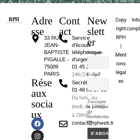
Adre
Cont
New
Copy
Inf
sse
act
slett
right
compl
RPH
33 RUE
Service
er
JEAN-
d'écoute
|
BAPTISTE
téléphonique
Prénom
Ment
PIGALLE -
d'urgence :
ions
75009
01 45 26 81 30
légal
PARIS
24h/24 - 7j/7
E-mail
Rése
es
Secrétariat :
01 48 00 97 96
aux
Du lundi au
socia
J'accepte
jeudi, de 12h00
la politique
ux
de
à 20h00.
confidentia
lité
contact@rphweb.fr