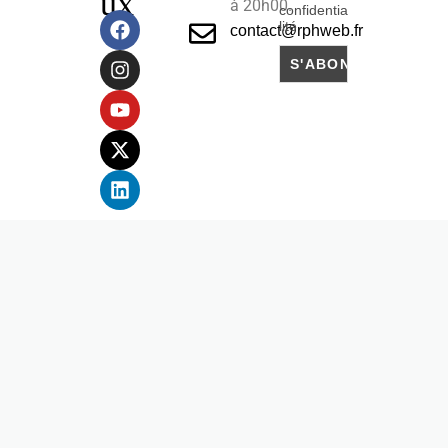
ux
à 20h00.
confidentia
lité
contact@rphweb.fr