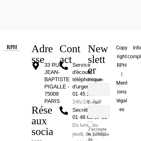
Adre
Cont
New
Copy
Inf
sse
act
slett
right
compl
33 RUE
Service
RPH
er
JEAN-
d'écoute
|
BAPTISTE
téléphonique
Prénom
Ment
PIGALLE -
d'urgence :
ions
75009
01 45 26 81 30
légal
PARIS
24h/24 - 7j/7
E-mail
Rése
es
Secrétariat :
01 48 00 97 96
aux
Du lundi au
socia
J'accepte
jeudi, de 12h00
la politique
de