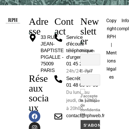
Adre
Cont
New
Copy
Inf
sse
act
slett
right
compl
RPH
33 RUE
Service
er
JEAN-
d'écoute
|
BAPTISTE
téléphonique
Prénom
Ment
PIGALLE -
d'urgence :
ions
75009
01 45 26 81 30
légal
PARIS
24h/24 - 7j/7
E-mail
Rése
es
Secrétariat :
01 48 00 97 96
aux
Du lundi au
socia
J'accepte
jeudi, de 12h00
la politique
ux
de
à 20h00.
confidentia
lité
contact@rphweb.fr